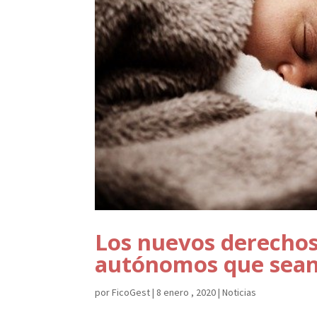
Los nuevos derechos
autónomos que sean
por
FicoGest
|
8 enero , 2020
|
Noticias